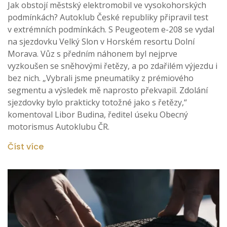
Jak obstojí městský elektromobil ve vysokohorských
podmínkách? Autoklub České republiky připravil test
v extrémních podmínkách. S Peugeotem e-208 se vydal
na sjezdovku Velký Slon v Horském resortu Dolní
Morava. Vůz s předním náhonem byl nejprve
vyzkoušen se sněhovými řetězy, a po zdařilém výjezdu i
bez nich. „Vybrali jsme pneumatiky z prémiového
segmentu a výsledek mě naprosto překvapil. Zdolání
sjezdovky bylo prakticky totožné jako s řetězy,“
komentoval Libor Budina, ředitel úseku Obecný
motorismus Autoklubu ČR.
Číst více