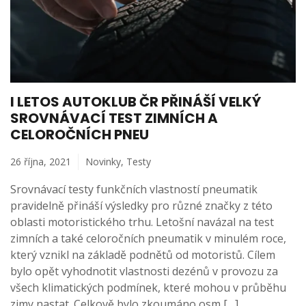
I LETOS AUTOKLUB ČR PŘINÁŠÍ VELKÝ
SROVNÁVACÍ TEST ZIMNÍCH A
CELOROČNÍCH PNEU
26 října, 2021
Novinky
,
Testy
Srovnávací testy funkčních vlastností pneumatik
pravidelně přináší výsledky pro různé značky z této
oblasti motoristického trhu. Letošní navázal na test
zimních a také celoročních pneumatik v minulém roce,
který vznikl na základě podnětů od motoristů. Cílem
bylo opět vyhodnotit vlastnosti dezénů v provozu za
všech klimatických podmínek, které mohou v průběhu
zimy nastat. Celkově bylo zkoumáno osm […]