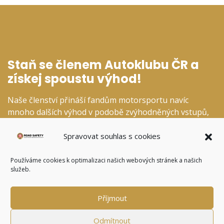
Staň se členem Autoklubu ČR a
získej spoustu výhod!
Naše členství přináší fandům motorsportu navíc
mnoho dalších výhod v podobě zvýhodněných vstupů,
slev v našem fanshopu a dalších specializovaných
kategoriích.
Spravovat souhlas s cookies
Používáme cookies k optimalizaci našich webových stránek a našich
služeb.
CHCI SE STÁT ČLENEM
Příjmout
Odmítnout