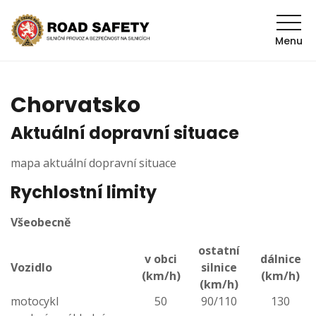
Menu
Chorvatsko
Aktuální dopravní situace
mapa aktuální dopravní situace
Rychlostní limity
Všeobecně
ostatní
v obci
dálnice
Vozidlo
silnice
(km/h)
(km/h)
(km/h)
motocykl
50
90/110
130