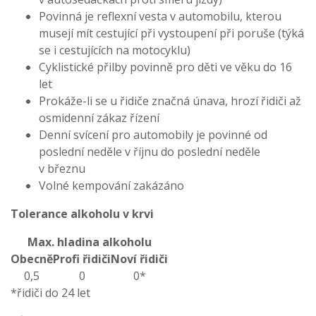
Povinná je reflexní vesta v automobilu, kterou
musejí mít cestující při vystoupení při poruše (týká
se i cestujících na motocyklu)
Cyklistické přilby povinně pro děti ve věku do 16
let
Prokáže-li se u řidiče značná únava, hrozí řidiči až
osmidenní zákaz řízení
Denní svícení pro automobily je povinné od
poslední neděle v říjnu do poslední neděle
v březnu
Volné kempování zakázáno
Tolerance alkoholu v krvi
Max. hladina alkoholu
Obecně
Profi řidiči
Noví řidiči
0,5
0
0*
*řidiči do 24 let