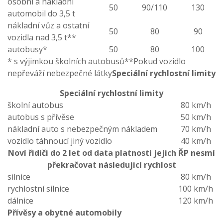
osobní a nákladní
50
90/110
130
automobil do 3,5 t
nákladní vůz a ostatní
50
80
90
vozidla nad 3,5 t**
autobusy*
50
80
100
* s výjimkou školních autobusů**Pokud vozidlo
nepřeváží nebezpečné látky
Speciální rychlostní limity
Speciální rychlostní limity
školní autobus
80 km/h
autobus s přívěse
50 km/h
nákladní auto s nebezpečným nákladem
70 km/h
vozidlo táhnoucí jiný vozidlo
40 km/h
Noví řidiči do 2 let od data platnosti jejich ŘP nesmí
překračovat následujicí rychlost
silnice
80 km/h
rychlostní silnice
100 km/h
dálnice
120 km/h
Přívěsy a obytné automobily