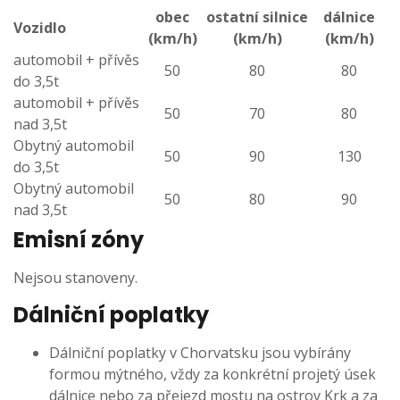
obec
ostatní silnice
dálnice
Vozidlo
(km/h)
(km/h)
(km/h)
automobil + přívěs
50
80
80
do 3,5t
automobil + přívěs
50
70
80
nad 3,5t
Obytný automobil
50
90
130
do 3,5t
Obytný automobil
50
80
90
nad 3,5t
Emisní zóny
Nejsou stanoveny.
Dálniční poplatky
Dálniční poplatky v Chorvatsku jsou vybírány
formou mýtného, vždy za konkrétní projetý úsek
dálnice nebo za přejezd mostu na ostrov Krk a za