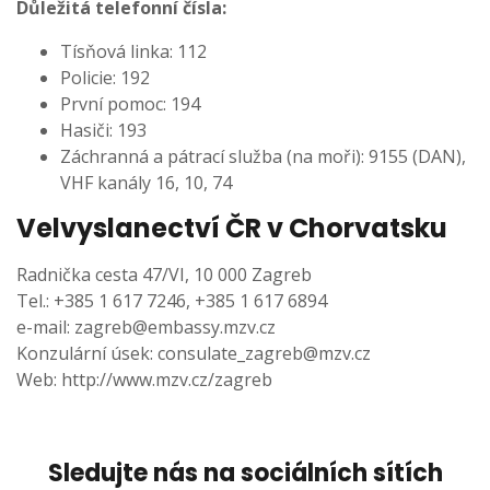
Důležitá telefonní čísla:
Tísňová linka: 112
Policie: 192
První pomoc: 194
Hasiči: 193
Záchranná a pátrací služba (na moři): 9155 (DAN),
VHF kanály 16, 10, 74
Velvyslanectví ČR v Chorvatsku
Radnička cesta 47/VI, 10 000 Zagreb
Tel.: +385 1 617 7246, +385 1 617 6894
e-mail:
zagreb@embassy.mzv.cz
Konzulární úsek:
consulate_zagreb@mzv.cz
Web:
http://www.mzv.cz/zagreb
Sledujte nás na sociálních sítích