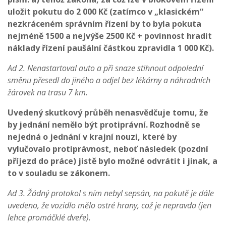
uložit pokutu do 2 000 Kč (zatímco v „klasickém“
nezkráceném správním řízení by to byla pokuta
nejméně 1500 a nejvýše 2500 Kč + povinnost hradit
náklady řízení paušální částkou zpravidla 1 000 Kč).
Ad 2. Nenastartoval auto a při snaze stihnout odpolední
směnu přesedl do jiného a odjel bez lékárny a náhradních
žárovek na trasu 7 km.
Uvedený skutkový průběh nenasvědčuje tomu, že
by jednání nemělo být protiprávní. Rozhodně se
nejedná o jednání v krajní nouzi, které by
vylučovalo protiprávnost, neboť následek (pozdní
příjezd do práce) jistě bylo možné odvrátit i jinak, a
to v souladu se zákonem.
Ad 3. Žádný protokol s ním nebyl sepsán, na pokutě je dále
uvedeno, že vozidlo mělo ostré hrany, což je nepravda (jen
lehce promáčklé dveře).