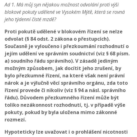
Ad 1. Má můj syn nějakou možnost odvolání proti výši
blokové pokuty udělené ve Vysokém Mýtě, která se rovná
jeho týdenní čisté mzdě?
Proti pokutě udělené v blokovém řízení se nelze
odvolat (§ 84 odst. 2 zákona o přestupcích).
Současně je vyloučeno i přezkoumání rozhodnutí o
jejím udělení ve správním soudnictví (viz § 68 písm.
a) soudního řádu správního). V zásadě jediným
možným způsobem, jak docítit jeho zrušení, by
bylo přezkumné řízení, na které však není právní
nárok a je výlučně věcí správního orgánu, zda toto
řízení provede či nikoliv (viz § 94 a násl. správního
řádu). Důvodem přezkumného řízení může být
toliko nezákonnost rozhodnutí, tj. v případě výše
pokuty, pokud by byla uložena mimo zákonné
rozmezí.
Hypoteticky lze uvažovat i o prohlášení nicotnosti