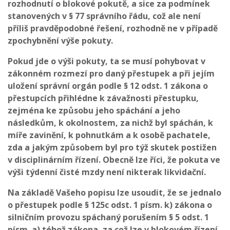
rozhodnutí o blokové pokutě, a sice za podmínek
stanovených v § 77 správního řádu, což ale není
příliš pravděpodobné řešení, rozhodně ne v případě
zpochybnění výše pokuty.
Pokud jde o výši pokuty, ta se musí pohybovat v
zákonném rozmezí pro daný přestupek a při jejím
uložení správní orgán podle § 12 odst. 1 zákona o
přestupcích přihlédne k závažnosti přestupku,
zejména ke způsobu jeho spáchání a jeho
následkům, k okolnostem, za nichž byl spáchán, k
míře zavinění, k pohnutkám a k osobě pachatele,
zda a jakým způsobem byl pro týž skutek postižen
v disciplinárním řízení. Obecně lze říci, že pokuta ve
výši týdenní čisté mzdy není nikterak likvidační.
Na základě Vašeho popisu lze usoudit, že se jednalo
o přestupek podle § 125c odst. 1 písm. k) zákona o
silničním provozu spáchaný porušením § 5 odst. 1
písm. a) téhož zákona, za což lze v blokovém řízení