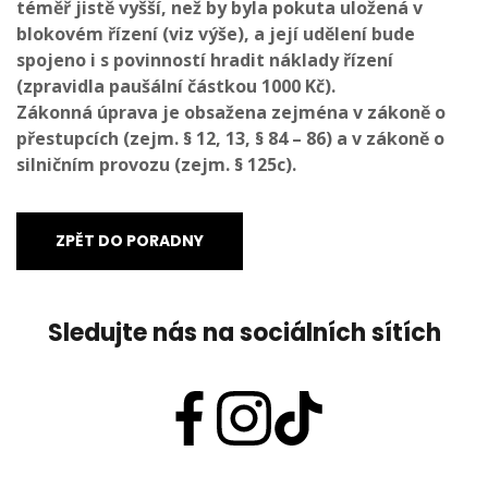
téměř jistě vyšší, než by byla pokuta uložená v
blokovém řízení (viz výše), a její udělení bude
spojeno i s povinností hradit náklady řízení
(zpravidla paušální částkou 1000 Kč).
Zákonná úprava je obsažena zejména v zákoně o
přestupcích (zejm. § 12, 13, § 84 – 86) a v zákoně o
silničním provozu (zejm. § 125c).
ZPĚT DO PORADNY
Sledujte nás na sociálních sítích