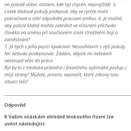
na pokutě vůbec místem, kde byl chycen, neprojížděl. 5.
Lístek blokové pokuty podepsal, aby se rychle mohl
pokračovat a stihl odpolední pracovní směnu. 6. Je možné,
aby policie klidně mohla zabránit ve včasném příchodu
člověka na směnu při současném zcela strašlivém boji o
zaměstnání?
7. Já bych v jeho pozici opakoval: Nesouhlasím s výší pokuty.
Nic nebudu podepisovat. Žádám, abyste mi nebránili
nastoupit včas do práce.
Byl by to z hlediska právního i finančního optimální postup z
mojí strany? Můžete, prosím, naznačit, které zákony tuto
situaci řeší?
_____________________________________________________________
Odpověď:
K Vašim otázkám ohledně blokového řízení lze
uvést následující: