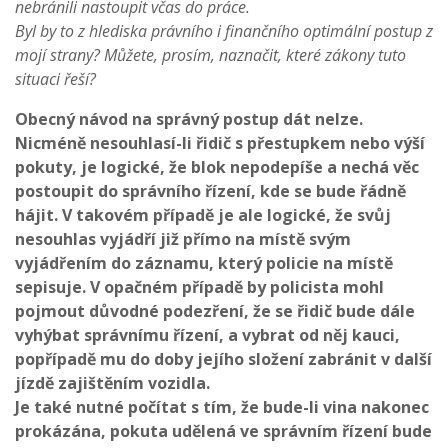
nebránili nastoupit včas do práce.
Byl by to z hlediska právního i finančního optimální postup z
mojí strany? Můžete, prosím, naznačit, které zákony tuto
situaci řeší?
Obecný návod na správný postup dát nelze.
Nicméně nesouhlasí-li řidič s přestupkem nebo výší
pokuty, je logické, že blok nepodepíše a nechá věc
postoupit do správního řízení, kde se bude řádně
hájit. V takovém případě je ale logické, že svůj
nesouhlas vyjádří již přímo na místě svým
vyjádřením do záznamu, který policie na místě
sepisuje. V opačném případě by policista mohl
pojmout důvodné podezření, že se řidič bude dále
vyhýbat správnímu řízení, a vybrat od něj kauci,
popřípadě mu do doby jejího složení zabránit v další
jízdě zajištěním vozidla.
Je také nutné počítat s tím, že bude-li vina nakonec
prokázána, pokuta udělená ve správním řízení bude