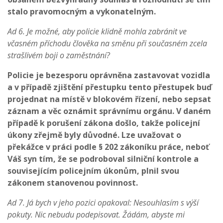
stalo pravomocným a vykonatelným.
Ad 6. Je možné, aby policie klidně mohla zabránit ve
včasném příchodu člověka na směnu při současném zcela
strašlivém boji o zaměstnání?
Policie je bezesporu oprávněna zastavovat vozidla
a v případě zjištění přestupku tento přestupek buď
projednat na místě v blokovém řízení, nebo sepsat
záznam a věc oznámit správnímu orgánu. V daném
případě k porušení zákona došlo, takže policejní
úkony zřejmě byly důvodné. Lze uvažovat o
překážce v práci podle § 202 zákoníku práce, neboť
Váš syn tím, že se podroboval silniční kontrole a
souvisejícím policejním úkonům, plnil svou
zákonem stanovenou povinnost.
Ad 7. Já bych v jeho pozici opakoval: Nesouhlasím s výší
pokuty. Nic nebudu podepisovat. Žádám, abyste mi