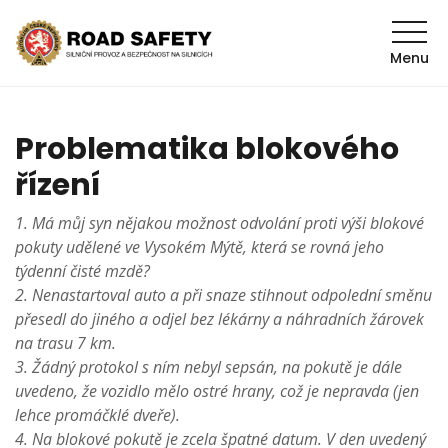
Menu
Problematika blokového
řízení
1. Má můj syn nějakou možnost odvolání proti výši blokové
pokuty udělené ve Vysokém Mýtě, která se rovná jeho
týdenní čisté mzdě?
2. Nenastartoval auto a při snaze stihnout odpolední směnu
přesedl do jiného a odjel bez lékárny a náhradních žárovek
na trasu 7 km.
3. Žádný protokol s ním nebyl sepsán, na pokutě je dále
uvedeno, že vozidlo mělo ostré hrany, což je nepravda (jen
lehce promáčklé dveře).
4. Na blokové pokutě je zcela špatné datum. V den uvedený