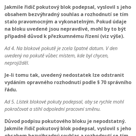
Jakmile řidič pokutový blok podepsal, vyslovil s jeho
obsahem bezvýhradný souhlas a rozhodnutí se tím
stalo pravomocným a vykonatelným. Pokud údaje
na bloku uvedené jsou nepravdivé, mohl by to být
případně důvod k přezkumnému řízení (viz výše).
Ad 4. Na blokové pokutě je zcela špatné datum. V den
uvedený na pokutě vůbec místem, kde byl chycen,
neprojížděl.
Je-li tomu tak, uvedený nedostatek lze odstranit
vydáním opravného rozhodnutí podle § 70 správního
řádu.
Ad 5. Lístek blokové pokuty podepsal, aby se rychle mohl
pokračovat a stihl odpolední pracovní směnu.
Důvod podpisu pokutového bloku je nepodstatný.
Jakmile řidič pokutový blok podepsal, vyslovil s jeho
obsahem bezvýhradný souhlas a rozhodnutí se tím