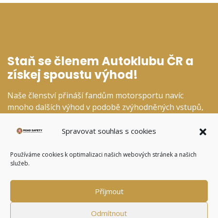
Staň se členem Autoklubu ČR a
získej spoustu výhod!
Naše členství přináší fandům motorsportu navíc
mnoho dalších výhod v podobě zvýhodněných vstupů,
slev v našem fanshopu a dalších specializovaných
kategoriích.
Spravovat souhlas s cookies
Používáme cookies k optimalizaci našich webových stránek a našich
služeb.
CHCI SE STÁT ČLENEM
Příjmout
Odmítnout