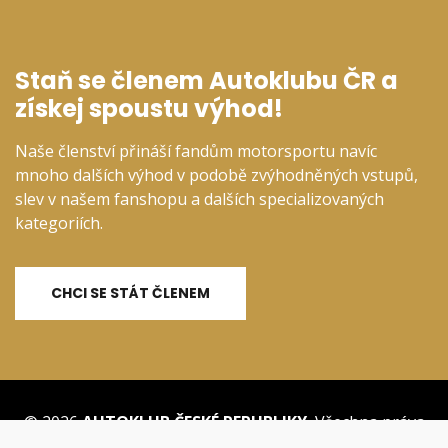
Staň se členem Autoklubu ČR a
získej spoustu výhod!
Naše členství přináší fandům motorsportu navíc
mnoho dalších výhod v podobě zvýhodněných vstupů,
slev v našem fanshopu a dalších specializovaných
kategoriích.
CHCI SE STÁT ČLENEM
© 2026
AUTOKLUB ČESKÉ REPUBLIKY
, Všechna práva
vyhrazena.