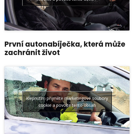
První autonabíječka, která může
zachránit život
Klepnutím přijměte marketingové soubory
cookie a povolte tento obsah