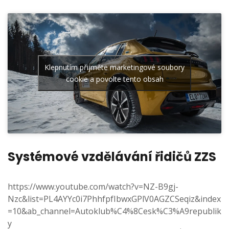
Klepnutím přijměte marketingové soubory
cookie a povolte tento obsah
Systémové vzdělávání řidičů ZZS
https://www.youtube.com/watch?v=NZ-B9gj-
Nzc&list=PL4AYYc0i7PhhfpfIbwxGPlV0AGZCSeqiz&index
=10&ab_channel=Autoklub%C4%8Cesk%C3%A9republik
y