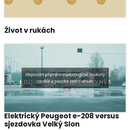
Život v rukách
Klepnutím přijměte marketingové soubory
cookie a povolte tento obsah
Elektrický Peugeot e-208 versus
sjezdovka Velký Slon