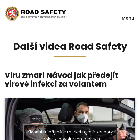
Menu
Další videa Road Safety
Viru zmar! Návod jak předejít
virové infekci za volantem
Klepnutím přijměte marketingové soubory
cookie a povolte tento obsah