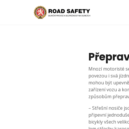
Přeprav
Mnozí motoristé se
povezou i svá jízdn
mohou být upevněny
zařízení vozu a ko
způsobům přepravy
– Střešní nosiče j
připevní jednoduše 
bicykly všech velik
lem střechy karose