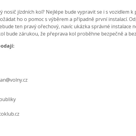
ý nosič jízdních kol? Nejlépe bude vypravit se i s vozidlem 
požádat ho o pomoc s výběrem a případně první instalací. Od
ebude ten pravý ořechový, navíc ukázka správné instalace no
kol bude zárukou, že přeprava kol proběhne bezpečně a bez
odají:
an@volny.cz
publiky
oklub.cz