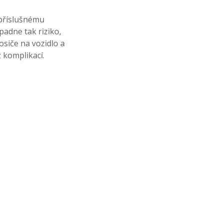
k příslušnému
padne tak riziko,
siče na vozidlo a
 komplikací.