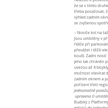
že se s tímto druh
třeba považovat, 
výhled zadním okne
se zvýšenou spotře
– Nosiče kol na ta
Jsou umístěny v př
řidiče při parkován
převážet i těžší e
koulí). Zadní nosič
jeho lak chráněn p
uvezou až 4 bicykl
možnost otevírat 
zadním oknem a pak
pořízení třetí regi
jednoznačně považuje
upravena či umístěna
Budský z Platformy 
měsíců do jednoho 