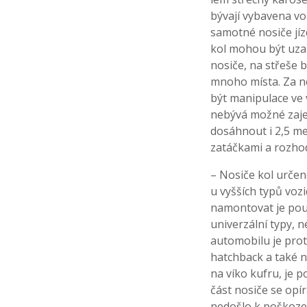
bývají vybavena vo
samotné nosiče jíz
kol mohou být uzam
nosiče, na střeše b
mnoho místa. Za n
být manipulace ve
nebývá možné zajet
dosáhnout i 2,5 met
zatáčkami a rozhod
– Nosiče kol určen
u vyšších typů voz
namontovat je pouz
univerzální typy, n
automobilu je prot
hatchback a také n
na víko kufru, je 
část nosiče se opír
nedošlo k poškozen