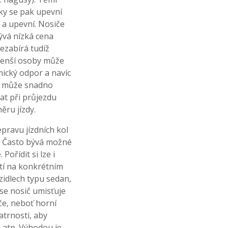
ky se pak upevní
í a upevní. Nosiče
ývá nízká cena
nezabírá tudíž
 menší osoby může
ický odpor a navíc
la může snadno
tat při průjezdu
ěru jízdy.
pravu jízdních kol
d. Často bývá možné
ořídit si lze i
žití na konkrétním
zidlech typu sedan,
 se nosič umisťuje
če, neboť horní
atrnosti, aby
 atp. Výhodou je,