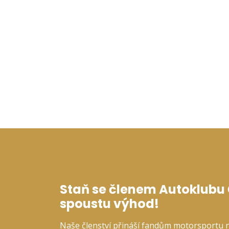
Staň se členem Autoklubu Č
spoustu výhod!
Naše členství přináší fandům motorsportu 