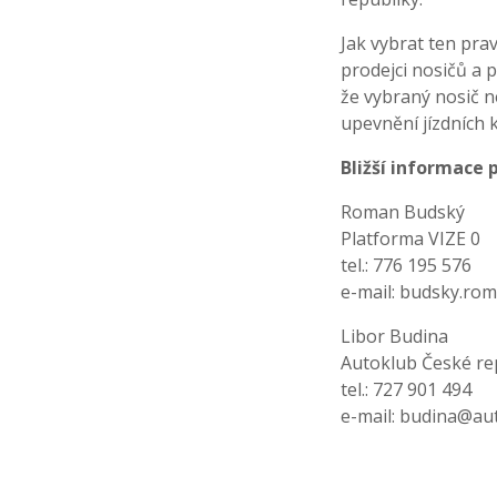
Jak vybrat ten prav
prodejci nosičů a 
že vybraný nosič n
upevnění jízdních 
Bližší informace p
Roman Budský
Platforma VIZE 0
tel.: 776 195 576
e-mail:
budsky.rom
Libor Budina
Autoklub České re
tel.: 727 901 494
e-mail:
budina@aut