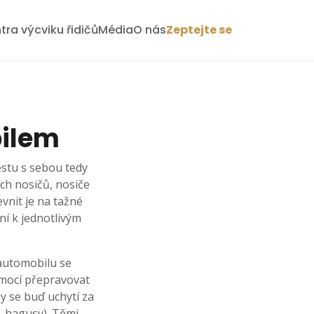
tra výcviku řidičů
Média
O nás
Zeptejte se
bilem
estu s sebou tedy
ích nosičů, nosiče
vnit je na tažné
ní k jednotlivým
 automobilu se
pomocí přepravovat
Ty se buď uchytí za
. hagusy). Těmi