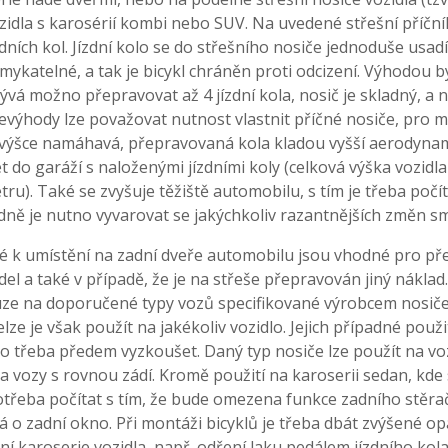
zidla s karosérií kombi nebo SUV. Na uvedené střešní příční
dních kol. Jízdní kolo se do střešního nosiče jednoduše usad
ykatelné, a tak je bicykl chráněn proti odcizení. Výhodou b
ývá možno přepravovat až 4 jízdní kola, nosič je skladný, a 
evýhody lze považovat nutnost vlastnit příčné nosiče, pro
 výšce namáhavá, přepravovaná kola kladou vyšší aerodynam
 do garáží s naloženými jízdními koly (celková výška vozid
ru). Také se zvyšuje těžiště automobilu, s tím je třeba počí
ně je nutno vyvarovat se jakýchkoliv razantnějších změn sm
é k umístění na zadní dveře automobilu jsou vhodné pro pře
idel a také v případě, že je na střeše přepravován jiný nákla
e na doporučené typy vozů specifikované výrobcem nosiče. P
elze je však použít na jakékoliv vozidlo. Jejich případné pou
o třeba předem vyzkoušet. Daný typ nosiče lze použít na vo
a vozy s rovnou zádí. Kromě použití na karoserii sedan, kde
potřeba počítat s tím, že bude omezena funkce zadního stěra
á o zadní okno. Při montáži bicyklů je třeba dbát zvýšené op
í karoserie vozidla, např. odření laku pedálem jízdního kola