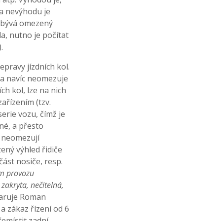
Za nevýhodu je
a bývá omezený
, nutno je počítat
.
pravy jízdních kol.
 a navíc neomezuje
ch kol, lze na nich
ařízením (tzv.
erie vozu, čímž je
né, a přesto
é neomezují
ený výhled řidiče
ást nosiče, resp.
ím provozu
zakryta, nečitelná,
aruje Roman
 a zákaz řízení od 6
emístit zadní