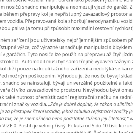
em nosičů snadno manipuluje a neomezují vjezd do garáží. 
že během přepravy kol je nepřístupný zavazadlový prostor 
m vozidla. Přepravovaná kola zhoršují aerodynamiku vozidla
bou paliva (a tomu přizpůsobit maximální cestovní rychlost)
žném zařízení jsou uživatelsky nejpříjemnějším způsobem pře
ístupné výšce, což výrazně usnadňuje manipulaci s bicyklem
í v garážích. Tyto nosiče lze použít na přepravu až čtyř jízdní
lektrokola. Automobil musí být samozřejmě vybaven tažným z
 kol drží pouze na kouli tažného zařízení a nedotýká se karos
řed možným poškozením. Výhodou je, že nosiče bývají sklad
y, snadno se nainstalují, bývají univerzálně použitelné a tak
dveře či víko zavazadlového prostoru. Nevýhodou bývá omez
 také nutnost přemístit zadní registrační značku na zadní č
strační značky vozidla.
„Zde je dobré doplnit, že zákon o silničn
 za přestupek řízení vozidla, jehož tabulka registrační značky je 
 tak, že je znemožněna nebo podstatně ztížena její čitelnost,“
v
VIZE 0. Postih je velmi přísný. Pokuta od 5 do 10 tisíc korun
roku (trestné body se ovšem nepřidělují). Řešením je buď př