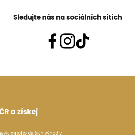
Sledujte nás na sociálních sítích
R a získej
navíc mnoho dalších výhod v