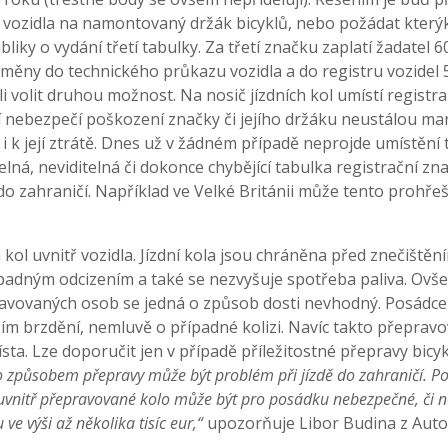
 vozidla na namontovaný držák bicyklů, nebo požádat kterýko
liky o vydání třetí tabulky. Za třetí značku zaplatí žadatel 
měny do technického průkazu vozidla a do registru vozidel 
li volit druhou možnost. Na nosič jízdních kol umístí regist
 nebezpečí poškození značky či jejího držáku neustálou man
 i k její ztrátě. Dnes už v žádném případě neprojde umístění
elná, neviditelná či dokonce chybějící tabulka registrační z
 do zahraničí. Například ve Velké Británii může tento prohřeš
h kol uvnitř vozidla. Jízdní kola jsou chráněna před znečišt
padným odcizením a také se nezvyšuje spotřeba paliva. Ovše
avovaných osob se jedná o způsob dosti nevhodný. Posádce 
jším brzdění, nemluvě o případné kolizi. Navíc takto přeprav
ísta. Lze doporučit jen v případě příležitostné přepravy bicy
o způsobem přepravy může být problém při jízdě do zahraničí. Po
vnitř přepravované kolo může být pro posádku nebezpečné, či 
ve výši až několika tisíc eur,“
upozorňuje Libor Budina z Aut