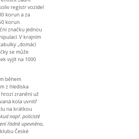
liv registr vozidel
600 korun a za
50 korun.
rační značku jednou
ipulací. V krajním
 tabulky „domácí
načky se může
ek vyjít na 1000
ěním během
m z hlediska
hrozí zranění už
ovaná kola uvnitř
klu na krátkou
kud např. policisté
není řádně upevněno,
oklubu České