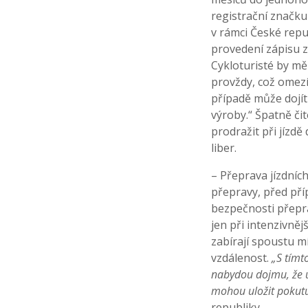
registrační značku
v rámci České repub
provedení zápisu z
Cykloturisté by mě
provždy, což omezí
případě může dojít
výroby.“ Špatně čit
prodražit při jízdě
liber.
– Přeprava jízdníc
přepravy, před pří
bezpečnosti přepr
jen při intenzivně
zabírají spoustu m
vzdálenost.
„S tímt
nabydou dojmu, že u
mohou uložit pokutu 
republiky.