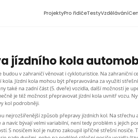
Projekty
Pro řidiče
Testy
Vzdělávání
Cen
a jízdního kola automo
 budou v zahraničí věnovat i cykloturistice. Na zahraniční c
í kola. Jízdní kola mohou být přepravována za využití střešn
 také na zadní část (5. dveře) vozidla, další možností je upe
nečně je též možnost přepravovat jízdní kola uvnitř vozu. Ny
 kol podrobněji.
sou nejrozšířenější způsob přepravy jízdních kol. Na střechu
a navíc bývají velmi variabilní, není tedy problém s jejich 
ostí. S nosičem kol je nutno zakoupil ipříčné střešní nosiče. 
rie nade dveřmi, nebo na podélné střešní nosiče vozidla (tzv