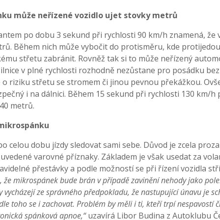
ku může neřízené vozidlo ujet stovky metrů
lantem po dobu 3 sekund při rychlosti 90 km/h znamená, že v
etrů. Během nich může vybočit do protisměru, kde protijedo
ěžkému střetu zabránit. Rovněž tak si to může neřízený autom
 silnice v plné rychlosti rozhodně nezůstane pro posádku be
 o riziku střetu se stromem či jinou pevnou překážkou. O
pečný i na dálnici. Během 15 sekund při rychlosti 130 km/h 
40 metrů.
 mikrospánku
po celou dobu jízdy sledovat sami sebe. Důvod je zcela proza
 uvedené varovné příznaky. Základem je však usedat za vola
pravidelné přestávky a podle možností se při řízení vozidla stř
o, že mikrospánek bude brán v případě zavinění nehody jako pole
 vycházejí ze správného předpokladu, že nastupující únavu je sc
e toho se i zachovat. Problém by měli i ti, kteří trpí nespavostí č
ronická spánková apnoe,“
uzavírá Libor Budina z Autoklubu Če