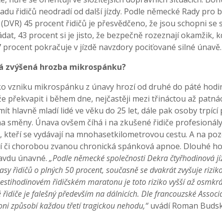
adu řidičů neodradí od další jízdy. Podle německé Rady pro
 (DVR) 45 procent řidičů je přesvědčeno, že jsou schopni se 
dat, 43 procent si je jisto, že bezpečně rozeznají okamžik, 
7 procent pokračuje v jízdě navzdory pociťované silné únavě.
há zvýšená hrozba mikrospánku?
o vzniku mikrospánku z únavy hrozí od druhé do páté hodin
 překvapit i během dne, nejčastěji mezi třináctou až patn
mít hlavně mladí lidé ve věku do 25 let, dále pak osoby trpí
í na směny. Únava ovšem číhá i na zkušené řidiče profesionály.
, kteří se vydávají na mnohasetkilometrovou cestu. A na pozor
tí či chorobou zvanou chronická spánková apnoe. Dlouhé ho
avdu únavné.
„Podle německé společnosti Dekra čtyřhodinová jí
asy řidičů o plných 50 procent, současně se dvakrát zvyšuje rizik
stihodinovém řidičském maratonu je toto riziko vyšší až osmkrát
řidiče je falešný především na dálnicích. Dle francouzské Associ
oni způsobí každou třetí tragickou nehodu,“
uvádí Roman Budský