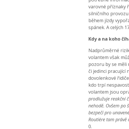
varovné příznaky ř
silničního provozu
během jízdy vypořá
spánek. A celých 1
Kdy a na koho čí
Nadprůměrné rizik
volantem však může
pozoru by se měli 
či jedinci pracujíc
dovolenkové řidiče
kdo trpí nespavos
volantem jsou opr
prodlužuje reakční č
nehodě. Ovšem po še
bezpečí pro unavené 
Routière tam právě 
0.