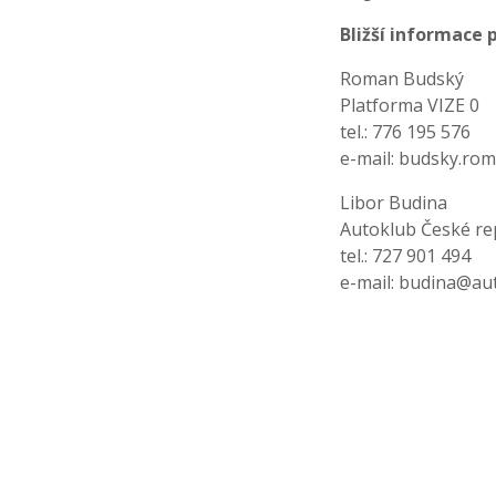
Bližší informace p
Roman Budský
Platforma VIZE 0
tel.: 776 195 576
e-mail:
budsky.rom
Libor Budina
Autoklub České re
tel.: 727 901 494
e-mail:
budina@aut