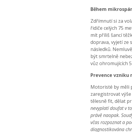
Během mikrospán
Zdřímnutí si za vo
řidiče celých 75 m
mít příliš šancí t
doprava, vyjetí ze
následků. Nemluvě
být smrtelně nebez
vůz ohromujících 5
Prevence vzniku
Motoristé by měli 
zaregistrovat výše
tělesně fit, dělat 
nevyplatí doufat v t
právě naopak. Soudy
včas rozpoznat a podl
diagnostikována ch