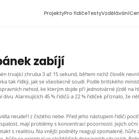
Projekty
Pro řidiče
Testy
Vzdělávání
Cen
ánek zabíjí
n trvající zhruba 3 až 15 sekund, během nichž člověk nevn
eka tak řídký, jak se všeobecně soudí. Podle britského minis
opravních nehod, ke kterým dojde při jednotvárné jízdě na hl
í divu. Alarmujících 45 % řidičů a 22 % řidiček přiznalo, že 
dla neudeří z čistého nebe. Před jeho nástupem řidiči pociť
alost, mají problémy s koncentrací pozornosti. Jejich oční v
ontakt s realitou. Na vnější podněty reagují zpomaleně, hůře 
 hůře se orientují ve složitějších dopravních situacích. Boh