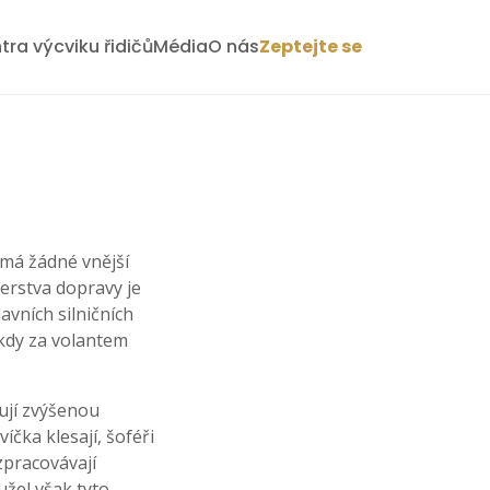
tra výcviku řidičů
Média
O nás
Zeptejte se
ímá žádné vnější
terstva dopravy je
avních silničních
někdy za volantem
ují zvýšenou
íčka klesají, šoféři
zpracovávají
užel však tyto