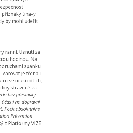
 bezpečnost
s příznaky únavy
kdy by mohl udeřit
y ranní. Usnutí za
áctou hodinou. Na
cí poruchami spánku
 Varovat je třeba i
u se musí mít i ti,
diny strávené za
zda bez přestávky
o účasti na dopravní
. Pocit absolutního
ation Prévention
 z Platformy VIZE