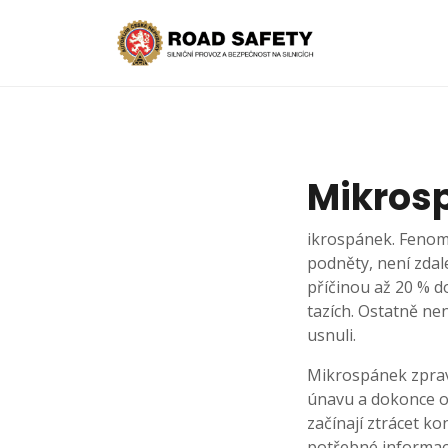
Mikrosp
ikrospánek. Fenomé
podněty, není zdal
příčinou až 20 % d
tazích. Ostatně nen
usnuli.
Mikrospánek zpravi
únavu a dokonce osp
začínají ztrácet k
potřebné informace,