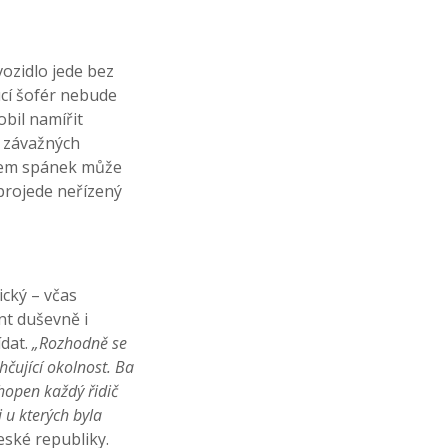
ozidlo jede bez
ucí šofér nebude
obil namířit
z závažných
všem spánek může
projede neřízený
ický – včas
nt duševně i
ídat.
„Rozhodně se
hčující okolnost. Ba
hopen každý řidič
i u kterých byla
ské republiky.