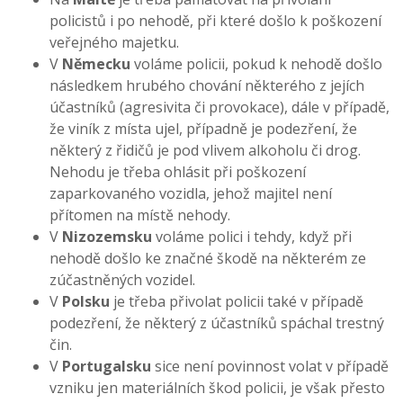
policistů i po nehodě, při které došlo k poškození
veřejného majetku.
V
Německu
voláme policii, pokud k nehodě došlo
následkem hrubého chování některého z jejích
účastníků (agresivita či provokace), dále v případě,
že viník z místa ujel, případně je podezření, že
některý z řidičů je pod vlivem alkoholu či drog.
Nehodu je třeba ohlásit při poškození
zaparkovaného vozidla, jehož majitel není
přítomen na místě nehody.
V
Nizozemsku
voláme polici i tehdy, když při
nehodě došlo ke značné škodě na některém ze
zúčastněných vozidel.
V
Polsku
je třeba přivolat policii také v případě
podezření, že některý z účastníků spáchal trestný
čin.
V
Portugalsku
sice není povinnost volat v případě
vzniku jen materiálních škod policii, je však přesto