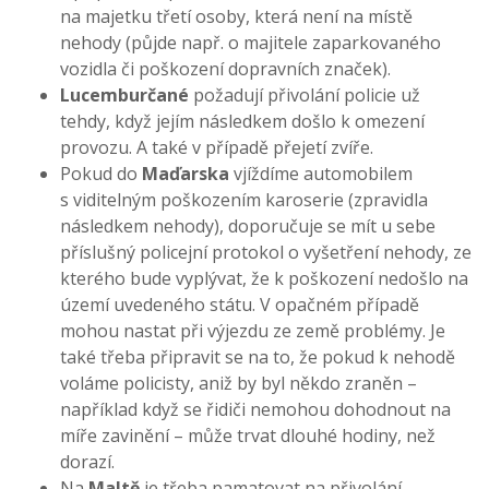
na majetku třetí osoby, která není na místě
nehody (půjde např. o majitele zaparkovaného
vozidla či poškození dopravních značek).
Lucemburčané
požadují přivolání policie už
tehdy, když jejím následkem došlo k omezení
provozu. A také v případě přejetí zvíře.
Pokud do
Maďarska
vjíždíme automobilem
s viditelným poškozením karoserie (zpravidla
následkem nehody), doporučuje se mít u sebe
příslušný policejní protokol o vyšetření nehody, ze
kterého bude vyplývat, že k poškození nedošlo na
území uvedeného státu. V opačném případě
mohou nastat při výjezdu ze země problémy. Je
také třeba připravit se na to, že pokud k nehodě
voláme policisty, aniž by byl někdo zraněn –
například když se řidiči nemohou dohodnout na
míře zavinění – může trvat dlouhé hodiny, než
dorazí.
Na
Maltě
je třeba pamatovat na přivolání