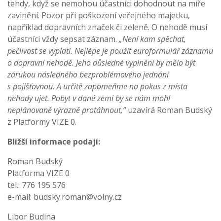
tehdy, když se nemohou účastníci dohodnout na míře
zavinění. Pozor při poškození veřejného majetku,
například dopravních značek či zeleně. O nehodě musí
účastníci vždy sepsat záznam.
„Není kam spěchat,
pečlivost se vyplatí. Nejlépe je použít euroformulář záznamu
o dopravní nehodě. Jeho důsledné vyplnění by mělo být
zárukou následného bezproblémového jednání
s pojišťovnou. A určitě zapomeňme na pokus z místa
nehody ujet. Pobyt v dané zemi by se nám mohl
neplánovaně výrazně protáhnout,“
uzavírá Roman Budský
z Platformy VIZE 0.
Bližší informace podají:
Roman Budský
Platforma VIZE 0
tel.: 776 195 576
e-mail:
budsky.roman@volny.cz
Libor Budina