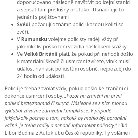
doporučováno následně navštívit policejní stanici
a sepsat tam příslušný protokol. Usnadňuje to
jednání s pojišťovnami.
Švédi
požadují oznámit policii každou kolizi se
zvěří.
V
Rumunsku
volejme policisty raději vždy při
jakémkoliv poškození vozidla následkem srážky.
Ve
Velké Británii
platí, že pokud při nehodě došlo
k materiální škodě či usmrcení zvířete, viník musí
událost nahlásit policistům osobně, nejpozději do
24 hodin od události.
Policii je třeba zavolat vždy, pokud došlo ke zranění či
dokonce usmrcení osoby.
„Pozor na zranění na první
pohled bezvýznamná či skrytá. Následně se z nich mohou
vyklubat závažné zdravotní komplikace. V případě
jakýchkoliv pochyb o tom, nakolik by mohlo být poranění
vážné, je třeba raději o nehodě informovat policisty,“
říká
Libor Budina z Autoklubu České republiky. Ty voláme i