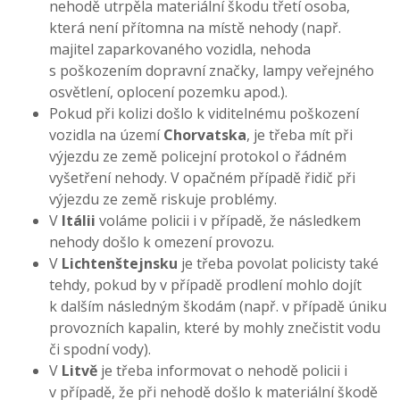
nehodě utrpěla materiální škodu třetí osoba,
která není přítomna na místě nehody (např.
majitel zaparkovaného vozidla, nehoda
s poškozením dopravní značky, lampy veřejného
osvětlení, oplocení pozemku apod.).
Pokud při kolizi došlo k viditelnému poškození
vozidla na území
Chorvatska
, je třeba mít při
výjezdu ze země policejní protokol o řádném
vyšetření nehody. V opačném případě řidič při
výjezdu ze země riskuje problémy.
V
Itálii
voláme policii i v případě, že následkem
nehody došlo k omezení provozu.
V
Lichtenštejnsku
je třeba povolat policisty také
tehdy, pokud by v případě prodlení mohlo dojít
k dalším následným škodám (např. v případě úniku
provozních kapalin, které by mohly znečistit vodu
či spodní vody).
V
Litvě
je třeba informovat o nehodě policii i
v případě, že při nehodě došlo k materiální škodě