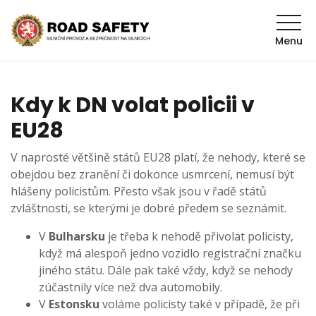
Menu
Kdy k DN volat policii v
EU28
V naprosté většině států EU28 platí, že nehody, které se
obejdou bez zranění či dokonce usmrcení, nemusí být
hlášeny policistům. Přesto však jsou v řadě států
zvláštnosti, se kterými je dobré předem se seznámit.
V
Bulharsku
je třeba k nehodě přivolat policisty,
když má alespoň jedno vozidlo registrační značku
jiného státu. Dále pak také vždy, když se nehody
zúčastnily více než dva automobily.
V
Estonsku
voláme policisty také v případě, že při