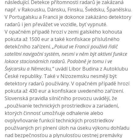
následující. Detekce přítomnosti radarů je zakázaná
např. v Rakousku, Dánsku, Finsku, Švédsku, Španělsku.
V Portugalsku a Francii je dokonce zakázáno detektory
radarů i jen převážet ve vozidle, byť vypnuté.
V opačném případě hrozí v zemi galského kohouta
pokuta až 1500 eur a také konfiskace příslušného
detekčního zařízení.
„Pokud ve Francii používá řidič
satelitní navigační systém, nesmí v něm být aktivní funkce
lokace stacionárních radarů. Podobně je tomu i ve
Švýcarsku a Německu,“
uvádí Libor Budina z Autoklubu
České republiky. Také v Nizozemsku nesmějí být
detektory radarů používány. V opačném případě hrozí
pokuta až 430 eur a konfiskace uvedeného zařízení.
Slovenská pravidla silničního provozu uvádějí, že
„používanie technických prostriedkov a zariadení,
ktorých činnosť umožňuje odhalenie alebo
ovplyvňovanie funkcií technických prostriedkov
používaných pri plnení úloh na úseku výkonu dohľadu
nad bezpečnosťou a plynulosťou cestnej premávky