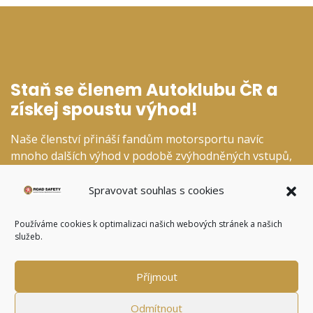
Staň se členem Autoklubu ČR a
získej spoustu výhod!
Naše členství přináší fandům motorsportu navíc
mnoho dalších výhod v podobě zvýhodněných vstupů,
slev v našem fanshopu a dalších specializovaných
kategoriích.
Spravovat souhlas s cookies
Používáme cookies k optimalizaci našich webových stránek a našich
služeb.
CHCI SE STÁT ČLENEM
Příjmout
Odmítnout