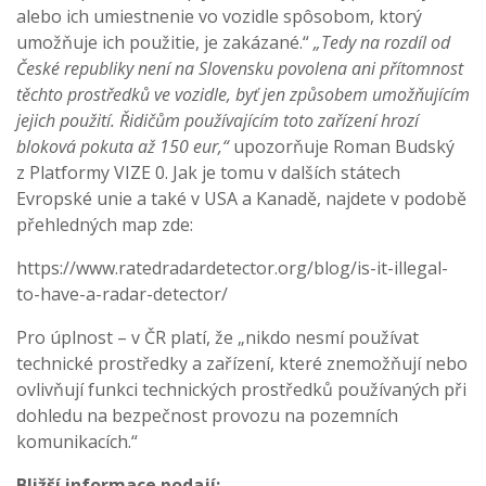
alebo ich umiestnenie vo vozidle spôsobom, ktorý
umožňuje ich použitie, je zakázané.“
„Tedy na rozdíl od
České republiky není na Slovensku povolena ani přítomnost
těchto prostředků ve vozidle, byť jen způsobem umožňujícím
jejich použití. Řidičům používajícím toto zařízení hrozí
bloková pokuta až 150 eur,“
upozorňuje Roman Budský
z Platformy VIZE 0. Jak je tomu v dalších státech
Evropské unie a také v USA a Kanadě, najdete v podobě
přehledných map zde:
https://www.ratedradardetector.org/blog/is-it-illegal-
to-have-a-radar-detector/
Pro úplnost – v ČR platí, že „nikdo nesmí používat
technické prostředky a zařízení, které znemožňují nebo
ovlivňují funkci technických prostředků používaných při
dohledu na bezpečnost provozu na pozemních
komunikacích.“
Bližší informace podají: