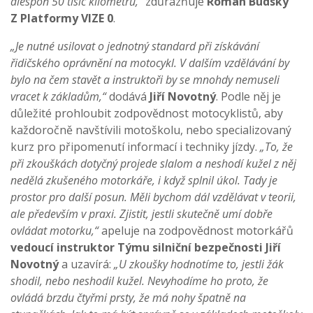
alespoň 50 tisíc kilometrů,“
zdůrazňuje
Roman Budský
Z Platformy VIZE 0
.
„Je nutné usilovat o jednotný standard při získávání
řidičského oprávnění na motocykl. V dalším vzdělávání by
bylo na čem stavět a instruktoři by se mnohdy nemuseli
vracet k základům,“
dodává
Jiří Novotný
. Podle něj je
důležité prohloubit zodpovědnost motocyklistů, aby
každoročně navštívili motoškolu, nebo specializovaný
kurz pro připomenutí informací i techniky jízdy.
„To, že
při zkouškách dotyčný projede slalom a neshodí kužel z něj
nedělá zkušeného motorkáře, i když splnil úkol. Tady je
prostor pro další posun. Měli bychom dál vzdělávat v teorii,
ale především v praxi. Zjistit, jestli skutečně umí dobře
ovládat motorku,“
apeluje na zodpovědnost motorkářů
vedoucí instruktor Týmu silniční bezpečnosti Jiří
Novotný
a uzavírá:
„U zkoušky hodnotíme to, jestli žák
shodil, nebo neshodil kužel. Nevyhodíme ho proto, že
ovládá brzdu čtyřmi prsty, že má nohy špatně na