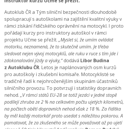
instruktor kurzů Učme se přežít.
Autoklub ČR a Tým silniční bezpečnosti dlouhodobě
spolupracují s autoškolami na zajištění kvalitní výuky v
rámci získání řidičského oprávnění na motocykl. I proto
pořádají kurzy pro instruktory autoškol v rámci
projektu Učme se přežít.
„Myslet si, že umím ovládat
motorku, neznamená, že to skutečně umím. Je třeba
sledovat nejen vývoj motocyklů, ale ruku v ruce s tím jde i
zdokonalování jízdy a výuky,“
dodává
Libor Budina
z Autoklubu ČR
. Letos je naplánovaných osm kurzů
pro autoškoly i zkušební komisaře. Motocyklisté se
tradičně řadí k nejohroženějším skupinám účastníků
silničního provozu. To potvrzují i statistiky dopravních
nehod.
„V rámci států EU-28 se totiž jezdci v jedné stopě
podílejí zhruba ze 2 % na celkovém počtu ujetých kilometrů,
na počtech obětí dopravních nehod však z 18 %. Za řídítka
by měl každý motorkář proto usedat s náležitou pokorou. A
pamatovat, že za zkušeného se může považovat až po ujetí