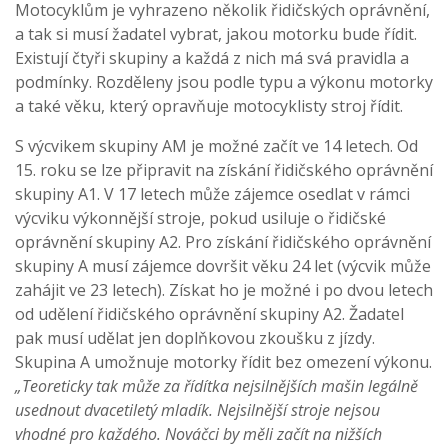
Motocyklům je vyhrazeno několik řidičských oprávnění,
a tak si musí žadatel vybrat, jakou motorku bude řídit.
Existují čtyři skupiny a každá z nich má svá pravidla a
podmínky. Rozděleny jsou podle typu a výkonu motorky
a také věku, který opravňuje motocyklisty stroj řídit.
S výcvikem skupiny AM je možné začít ve 14 letech. Od
15. roku se lze připravit na získání řidičského oprávnění
skupiny A1. V 17 letech může zájemce osedlat v rámci
výcviku výkonnější stroje, pokud usiluje o řidičské
oprávnění skupiny A2. Pro získání řidičského oprávnění
skupiny A musí zájemce dovršit věku 24 let (výcvik může
zahájit ve 23 letech). Získat ho je možné i po dvou letech
od udělení řidičského oprávnění skupiny A2. Žadatel
pak musí udělat jen doplňkovou zkoušku z jízdy.
Skupina A umožnuje motorky řídit bez omezení výkonu.
„Teoreticky tak může za řídítka nejsilnějších mašin legálně
usednout dvacetiletý mladík. Nejsilnější stroje nejsou
vhodné pro každého. Nováčci by měli začít na nižších