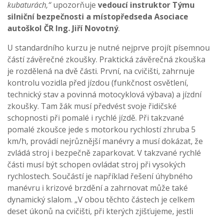
kubaturách,“
upozorňuje
vedoucí instruktor Týmu
silniční bezpečnosti a místopředseda Asociace
autoškol ČR Ing. Jiří Novotný
.
U standardního kurzu je nutné nejprve projít písemnou
částí závěrečné zkoušky. Praktická závěrečná zkouška
je rozdělená na dvě části. První, na cvičišti, zahrnuje
kontrolu vozidla před jízdou (funkčnost osvětlení,
technický stav a povinná motocyklová výbava) a jízdní
zkoušky. Tam žák musí předvést svoje řidičské
schopnosti při pomalé i rychlé jízdě. Při takzvané
pomalé zkoušce jede s motorkou rychlostí zhruba 5
km/h, provádí nejrůznější manévry a musí dokázat, že
zvládá stroj i bezpečně zaparkovat. V takzvané rychlé
části musí být schopen ovládat stroj při vysokých
rychlostech. Součástí je například řešení úhybného
manévru i krizové brzdění a zahrnovat může také
dynamický slalom. „V obou těchto částech je celkem
deset úkonů na cvičišti, při kterých zjišťujeme, jestli