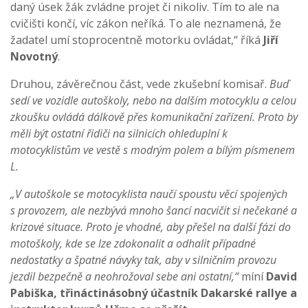
daný úsek žák zvládne projet či nikoliv. Tím to ale na
cvičišti končí, víc zákon neříká. To ale neznamená, že
žadatel umí stoprocentně motorku ovládat,“ říká
Jiří
Novotný
.
Druhou, závěrečnou část, vede zkušební komisař.
Buď
sedí ve vozidle autoškoly, nebo na dalším motocyklu a celou
zkoušku ovládá dálkově přes komunikační zařízení. Proto by
měli být ostatní řidiči na silnicích ohleduplní k
motocyklistům ve vestě s modrým polem a bílým písmenem
L.
„V autoškole se motocyklista naučí spoustu věcí spojených
s provozem, ale nezbývá mnoho šancí nacvičit si nečekané a
krizové situace. Proto je vhodné, aby přešel na další fázi do
motoškoly, kde se lze zdokonalit a odhalit případné
nedostatky a špatné návyky tak, aby v silničním provozu
jezdil bezpečně a neohrožoval sebe ani ostatní,“
míní
David
Pabiška, třináctinásobný účastník Dakarské rallye a